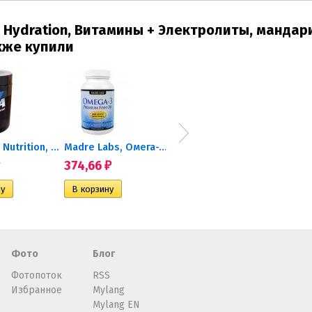
Hydration, Витамины + Электролиты, мандар
кже купили
Dymatize Nutrition, GABA,...
Madre Labs, Омега-3...
Solgar, Гиалуроновая...
374,66
1 067,95
248,
₽
₽
Фото
Блог
Фотопоток
RSS
Избранное
Mylang
Mylang EN