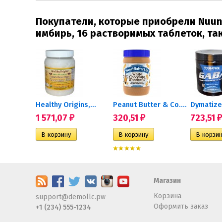
Покупатели, которые приобрели Nuun 
имбирь, 16 растворимых таблеток, та
Badger Company, Бальзам для...
Healthy Origins,...
Peanut Butter & Co.,...
1 571,07
320,51
723,51
₽
₽
₽
Магазин
Корзина
support@demollc.pw
Оформить заказ
+1 (234) 555-1234