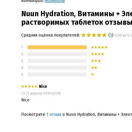
Категории:
Минералы
Nuun Hydration, Витамины + Э
растворимых таблеток отзыв
Средняя оценка покупателей:
(
1
)
5.00 из 5 
1
0
0
0
0
Nice
I S
21 апреля 2019 03:58
Nice
Посмотрите
1 отзыв
о Nuun Hydration, Витамины + Элек