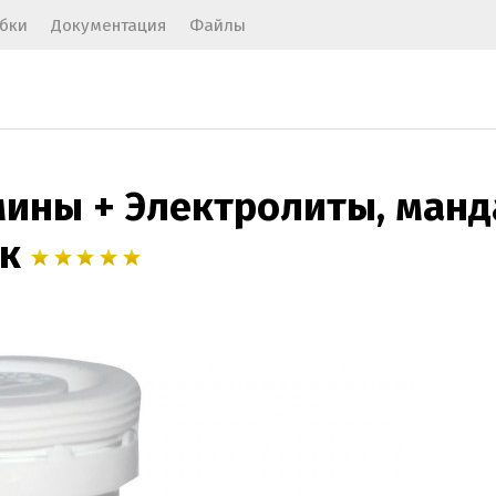
бки
Документация
Файлы
мины + Электролиты, манд
к