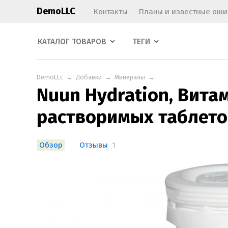
DemoLLC
Контакты
Планы и известные оши
КАТАЛОГ ТОВАРОВ
ТЕГИ
DemoLLc
→
Добавки
→
Минералы
→
Nuun Hydration, Вита
растворимых таблето
Обзор
Отзывы
1