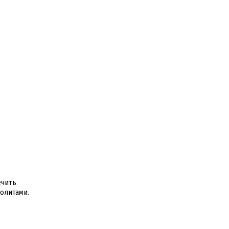
ечить
олитами.