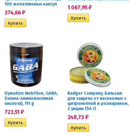
100 желатиновых капсул
1 067,95
₽
374,66
₽
Dymatize Nutrition, GABA,
Badger Company, Бальзам
(гамма-аминомасляная
для защиты от насекомых с
кислота), 111 g
цитронеллой и розмарином,
2 унции (56 г)
723,51
₽
248,73
₽