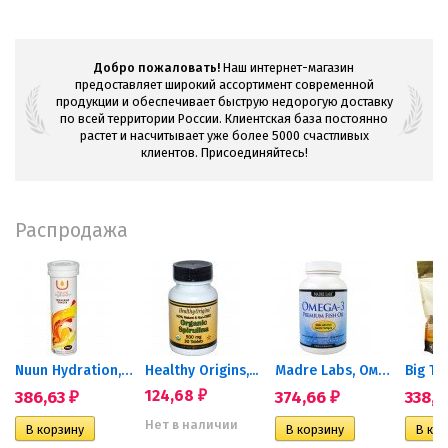
Добро пожаловать!
Наш интернет-магазин
предоставляет широкий ассортимент современной
продукции и обеспечивает быструю недорогую доставку
по всей территории России. Клиентская база постоянно
растет и насчитывает уже более 5000 счастливых
клиентов. Присоединяйтесь!
Распродажа
Nuun Hydration, Витамины +...
Healthy Origins,...
Madre Labs, Омега-3...
Big Tre
386,63
124,68
374,66
338,
₽
₽
₽
Нет в наличии